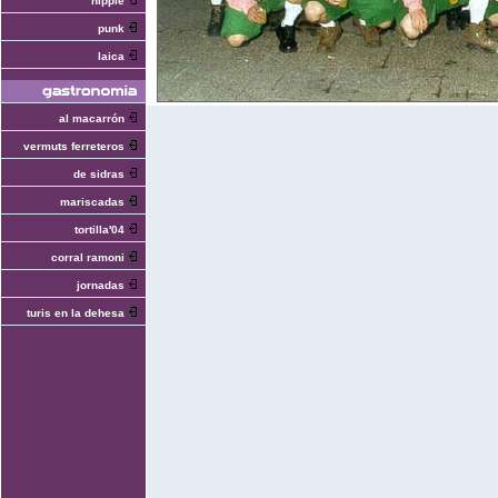
hippie
punk
laica
al macarrón
vermuts ferreteros
de sidras
mariscadas
tortilla'04
corral ramoni
jornadas
turis en la dehesa