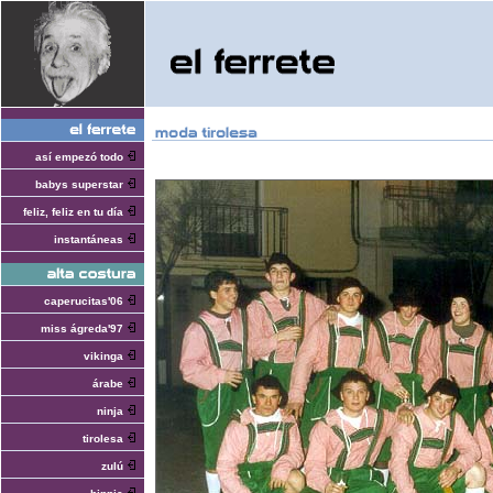
así empezó todo
babys superstar
feliz, feliz en tu día
instantáneas
caperucitas'06
miss ágreda'97
vikinga
árabe
ninja
tirolesa
zulú