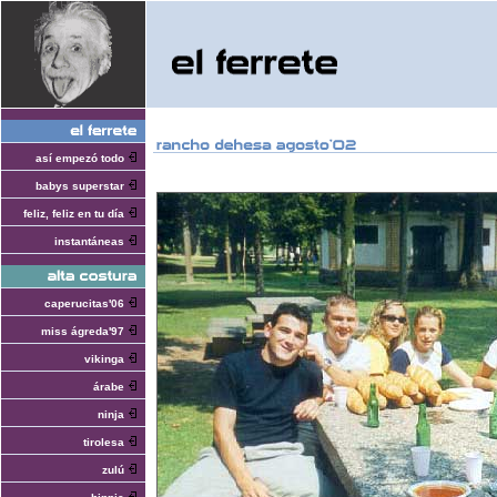
así empezó todo
babys superstar
feliz, feliz en tu día
instantáneas
caperucitas'06
miss ágreda'97
vikinga
árabe
ninja
tirolesa
zulú