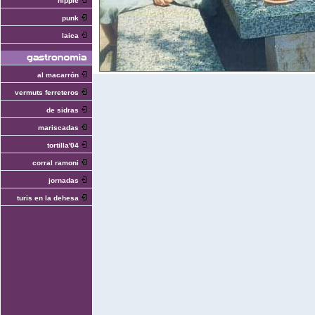
hippie
punk
laica
al macarrón
vermuts ferreteros
de sidras
mariscadas
tortilla'04
corral ramoni
jornadas
turis en la dehesa